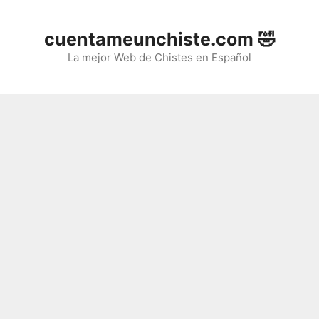
Saltar
al
cuentameunchiste.com 🤣
contenido
La mejor Web de Chistes en Español