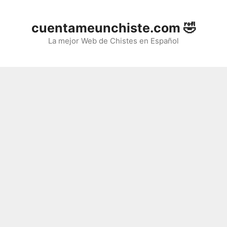
Saltar
al
cuentameunchiste.com 🤣
contenido
La mejor Web de Chistes en Español