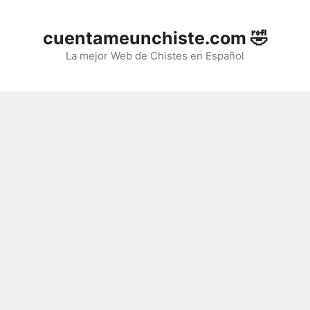
Saltar
al
cuentameunchiste.com 🤣
contenido
La mejor Web de Chistes en Español