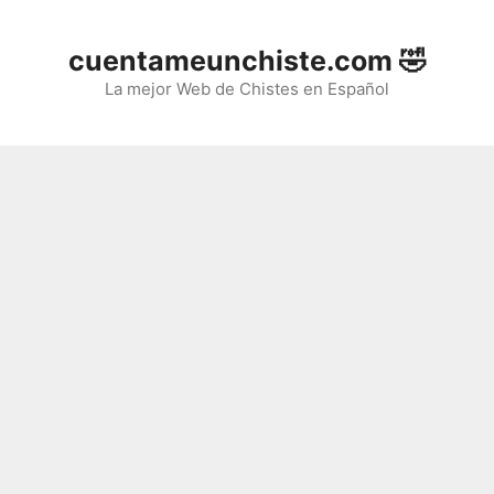
Saltar
al
cuentameunchiste.com 🤣
contenido
La mejor Web de Chistes en Español