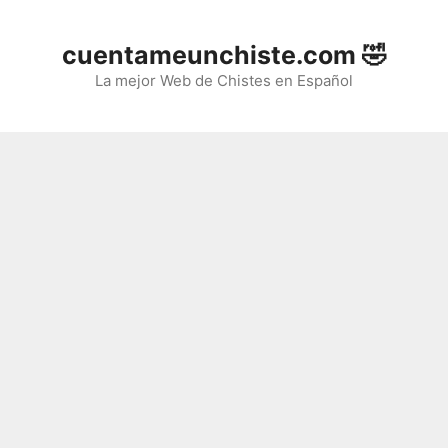
Saltar
al
cuentameunchiste.com 🤣
contenido
La mejor Web de Chistes en Español