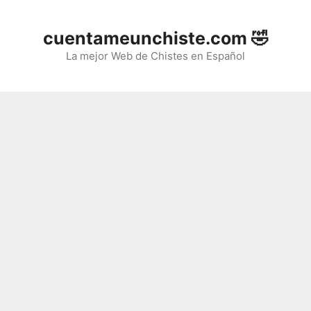
Saltar
al
cuentameunchiste.com 🤣
contenido
La mejor Web de Chistes en Español