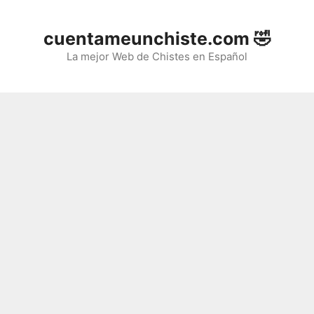
Saltar
al
cuentameunchiste.com 🤣
contenido
La mejor Web de Chistes en Español