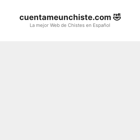
Saltar
al
cuentameunchiste.com 🤣
contenido
La mejor Web de Chistes en Español